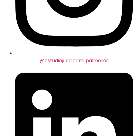
@estudiojuridicomilpalmeras